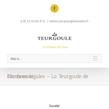
Skip
to
Facebook
content
|| 02 31 63 06 37 ||
|
sablery.jacques@wanadoo.fr
Aller à...
Mentions légales – La Teurgoule de Cambremer
Société