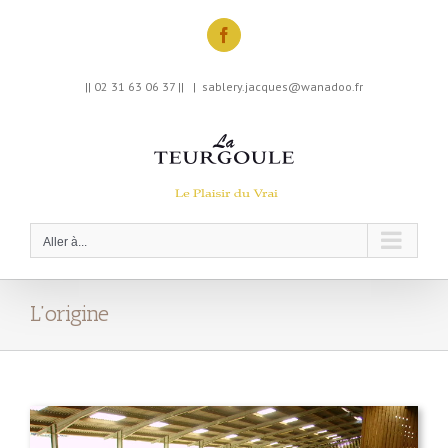
Skip
to
Facebook
content
|| 02 31 63 06 37 ||
|
sablery.jacques@wanadoo.fr
Aller à...
L’origine