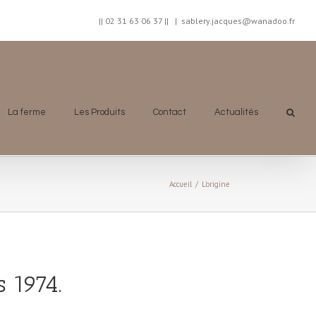
|| 02 31 63 06 37 ||
|
sablery.jacques@wanadoo.fr
La ferme
Les Produits
Contact
Actualités
Accueil
/
L’origine
 1974.