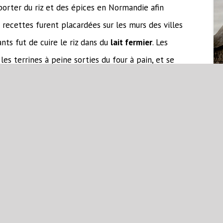
mporter du riz et des épices en Normandie afin
s recettes furent placardées sur les murs des villes
ants fut de cuire le riz dans du
lait fermier
. Les
les terrines à peine sorties du four à pain, et se
la goule », d’où le mot « Teurgoule » en patois
e et les Normands furent rassasiés.
PLAN DU SITE
Accueil
L’origine