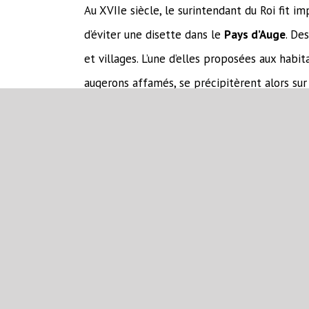
Au XVIIe siècle, le surintendant du Roi fit i
d’éviter une disette dans le
Pays d’Auge
. De
et villages. L’une d’elles proposées aux habit
augerons affamés, se précipitèrent alors sur 
seraient alors brûlés le palais à se « tordre 
normand. La recette de la teurgoule était né