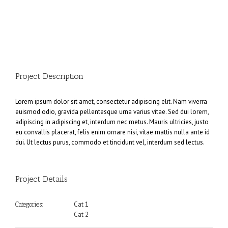
View
Larger
Image
Project Description
Lorem ipsum dolor sit amet, consectetur adipiscing elit. Nam viverra
euismod odio, gravida pellentesque urna varius vitae. Sed dui lorem,
adipiscing in adipiscing et, interdum nec metus. Mauris ultricies, justo
eu convallis placerat, felis enim ornare nisi, vitae mattis nulla ante id
dui. Ut lectus purus, commodo et tincidunt vel, interdum sed lectus.
Project Details
Cat 1
Categories:
Cat 2