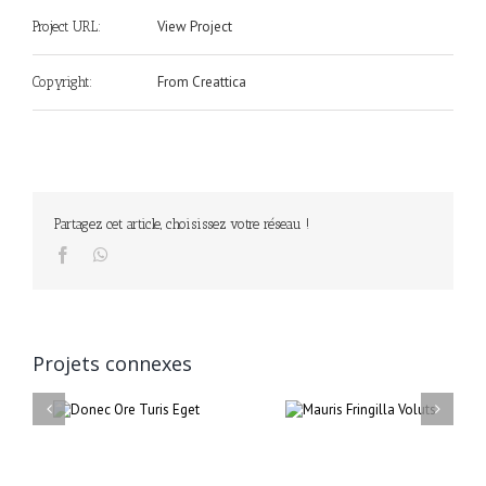
View Project
Project URL:
From Creattica
Copyright:
Partagez cet article, choisissez votre réseau !
Facebook
WhatsApp
Projets connexes
Turis
Mauris Fringilla
Proin Sodale
Voluts
Quam