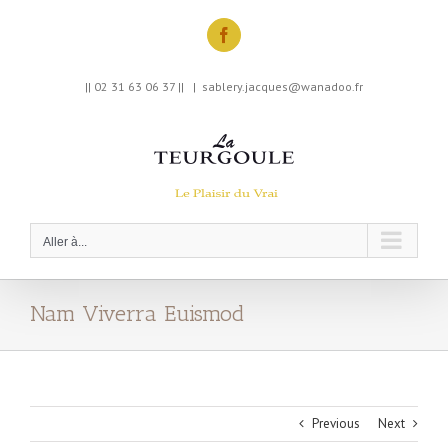
Skip
to
Facebook
content
|| 02 31 63 06 37 ||
|
sablery.jacques@wanadoo.fr
Aller à...
Nam Viverra Euismod
Previous
Next