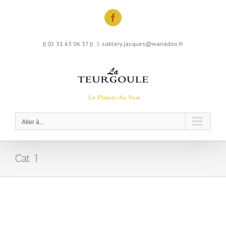
Skip
to
Facebook
content
|| 02 31 63 06 37 ||
|
sablery.jacques@wanadoo.fr
Aller à...
Cat 1