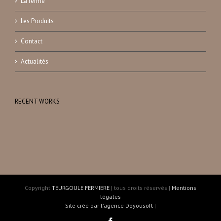
La ferme
Les Produits
Contact
Actualités
RECENT WORKS
Copyright
TEURGOULE FERMIERE
| tous droits réservés |
Mentions
légales
Site créé par l'agence Doyousoft
|