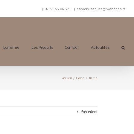
|| 02 31 63 06 37 ||
|
sablery.jacques@wanadoo.fr
La ferme
Les Produits
Contact
Actualités
Accueil
/
Home
/
10713
Précédent