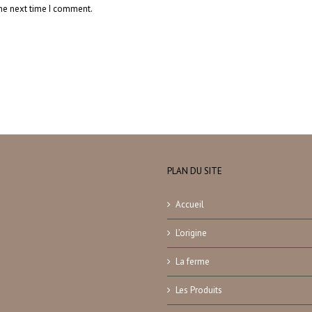
the next time I comment.
PLAN DU SITE
Accueil
L’origine
La ferme
Les Produits