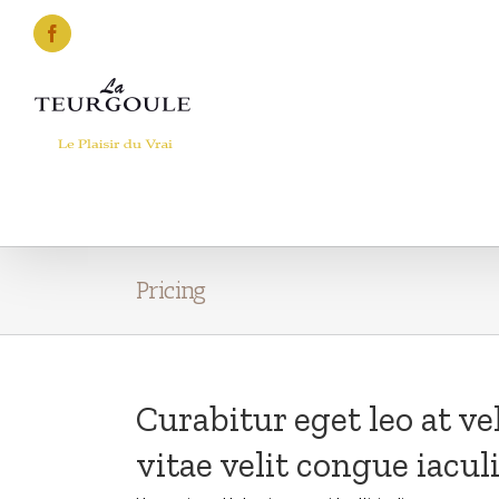
Skip
to
Facebook
content
Pricing
Curabitur eget leo at v
vitae velit congue iaculi