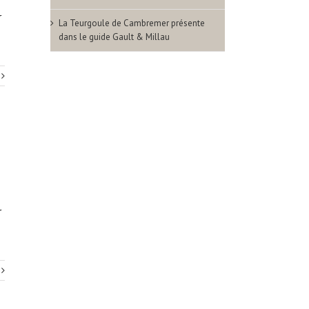
r
La Teurgoule de Cambremer présente
dans le guide Gault & Millau
r