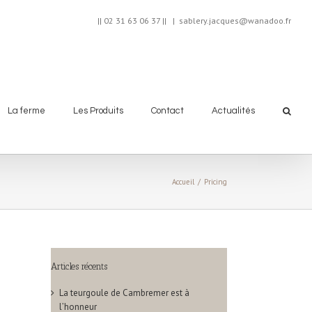
|| 02 31 63 06 37 ||
|
sablery.jacques@wanadoo.fr
La ferme
Les Produits
Contact
Actualités
Accueil
/
Pricing
Articles récents
La teurgoule de Cambremer est à
l’honneur