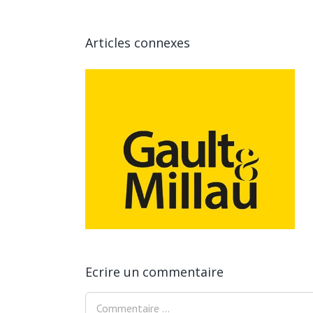
Articles connexes
 présente dans le
Millau
Ecrire un commentaire
Comment