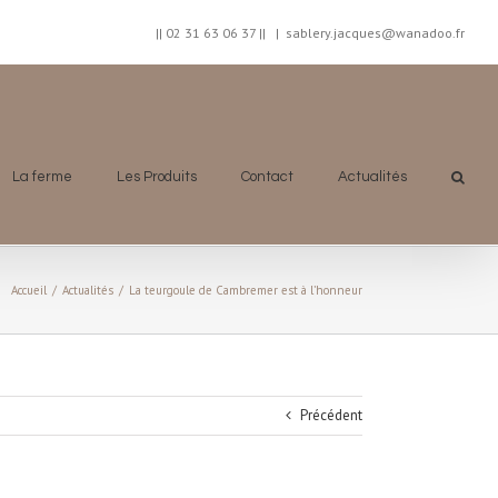
|| 02 31 63 06 37 ||
|
sablery.jacques@wanadoo.fr
La ferme
Les Produits
Contact
Actualités
Accueil
/
Actualités
/
La teurgoule de Cambremer est à l’honneur
Précédent