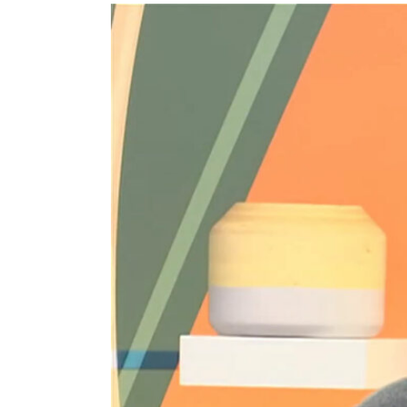
View
Larger
Image