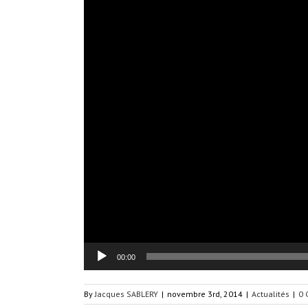
00:00
By
Jacques SABLERY
|
novembre 3rd, 2014
|
Actualités
|
0 