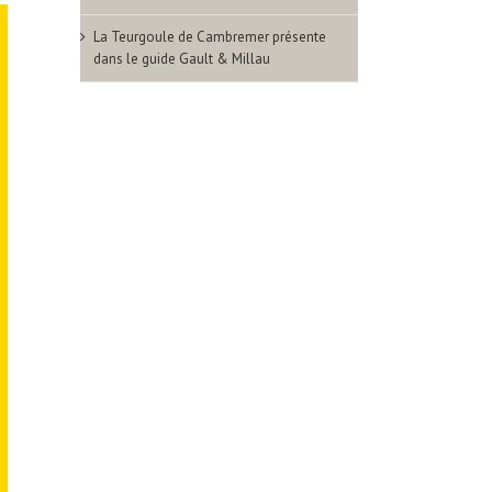
La Teurgoule de Cambremer présente
dans le guide Gault & Millau