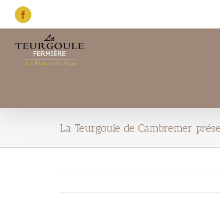
Skip
to
Facebook
content
La Teurgoule de Cambremer présen