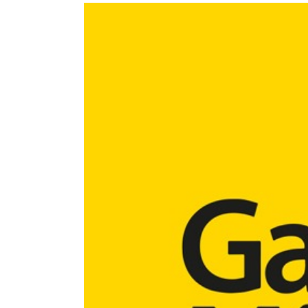
View
Larger
Image