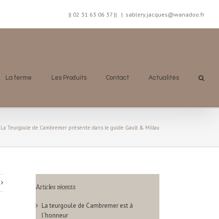
|| 02 31 63 06 37 ||
|
sablery.jacques@wanadoo.fr
La ferme
Les Produits
Contact
Actualités
La Teurgoule de Cambremer présente dans le guide Gault & Millau
Articles récents
La teurgoule de Cambremer est à
l’honneur