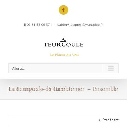
Skip
to
Facebook
content
|| 02 31 63 06 37 ||
|
sablery.jacques@wanadoo.fr
Aller à...
La Teurgoule de Cambremer – Ensemble c’est mieux – France 3
Précédent