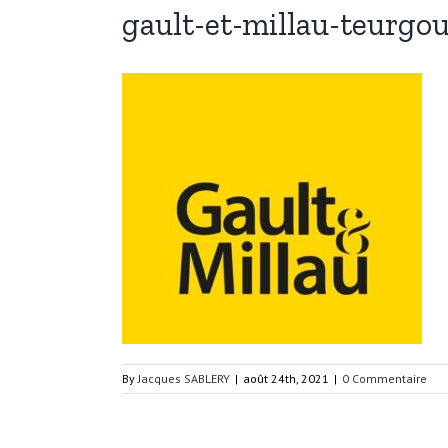
gault-et-millau-teurg
By
Jacques SABLERY
|
août 24th, 2021
|
0 Commentaire