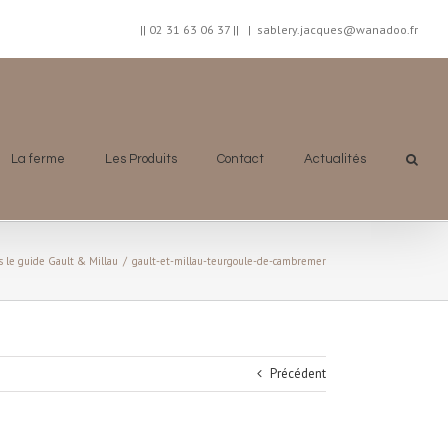
|| 02 31 63 06 37 ||
|
sablery.jacques@wanadoo.fr
La ferme
Les Produits
Contact
Actualités
le guide Gault & Millau
/
gault-et-millau-teurgoule-de-cambremer
Précédent