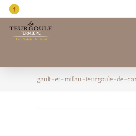
Skip
to
Facebook
content
gault-et-millau-teurgoule-de-c