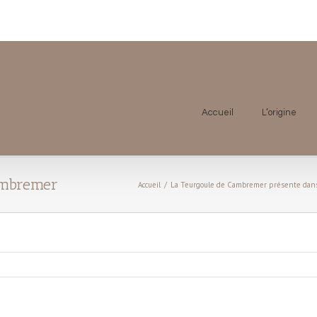
Accueil
L’origine
ambremer
Accueil
/
La Teurgoule de Cambremer présente dans 