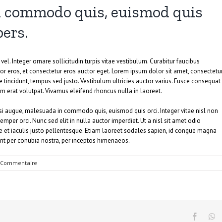
n commodo quis, euismod quis
pers.
el. Integer ornare sollicitudin turpis vitae vestibulum. Curabitur faucibus
r eros, et consectetur eros auctor eget. Lorem ipsum dolor sit amet, consectetu
ie tincidunt, tempus sed justo. Vestibulum ultricies auctor varius. Fusce consequat
quam erat volutpat. Vivamus eleifend rhoncus nulla in laoreet.
 augue, malesuada in commodo quis, euismod quis orci. Integer vitae nisl non
mper orci. Nunc sed elit in nulla auctor imperdiet. Ut a nisl sit amet odio
e et iaculis justo pellentesque. Etiam laoreet sodales sapien, id congue magna
ent per conubia nostra, per inceptos himenaeos.
 Commentaire
Facebo
W