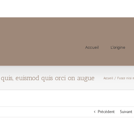
Accueil
L’origine
Accueil
/
Fusce nisi 
Précédent
Suivant