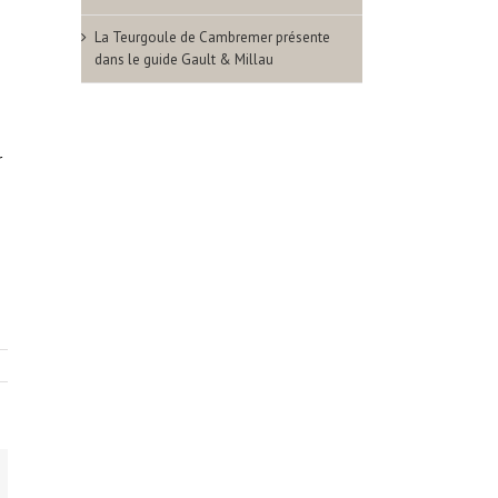
La Teurgoule de Cambremer présente
dans le guide Gault & Millau
r
ok
hatsApp