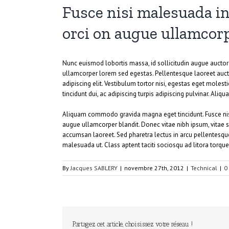
Fusce nisi malesuada i
orci on augue ullamcor
Nunc euismod lobortis massa, id sollicitudin augue auctor v
ullamcorper lorem sed egestas. Pellentesque laoreet aucto
adipiscing elit. Vestibulum tortor nisi, egestas eget molest
tincidunt dui, ac adipiscing turpis adipiscing pulvinar. Ali
Aliquam commodo gravida magna eget tincidunt. Fusce nisi
augue ullamcorper blandit. Donec vitae nibh ipsum, vitae se
accumsan laoreet. Sed pharetra lectus in arcu pellentesqu
malesuada ut. Class aptent taciti sociosqu ad litora torqu
By
Jacques SABLERY
|
novembre 27th, 2012
|
Technical
|
0
Partagez cet article, choisissez votre réseau !