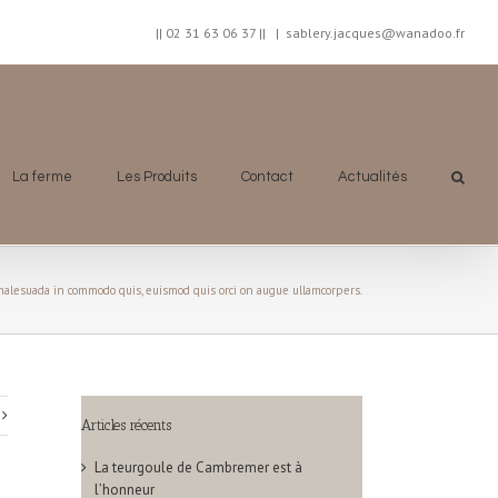
|| 02 31 63 06 37 ||
|
sablery.jacques@wanadoo.fr
La ferme
Les Produits
Contact
Actualités
malesuada in commodo quis, euismod quis orci on augue ullamcorpers.
Articles récents
La teurgoule de Cambremer est à
l’honneur